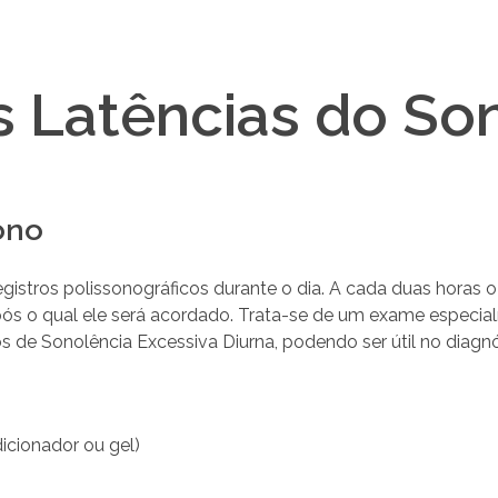
s Latências do So
ono
gistros polissonográficos durante o dia. A cada duas horas o
pós o qual ele será acordado. Trata-se de um exame especia
 de Sonolência Excessiva Diurna, podendo ser útil no diagnó
cionador ou gel)