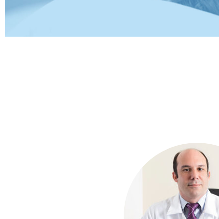
Polissonografia Domic
Agora a tecnologia e confiabilidade da Poli
ao conforto de dormir em casa.