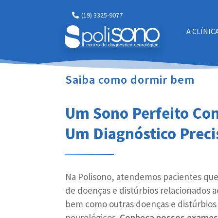
(19) 3325-9077
A CLÍNIC
Polisono -
Clínica do Sono em Campinas
Saiba como dormir bem
Um Sono Perfeito C
Um Diagnóstico Preci
Na Polisono, atendemos pacientes qu
de doenças e distúrbios relacionados a
bem como outras doenças e distúrbios
neurológicos.
Conheça nossos exames