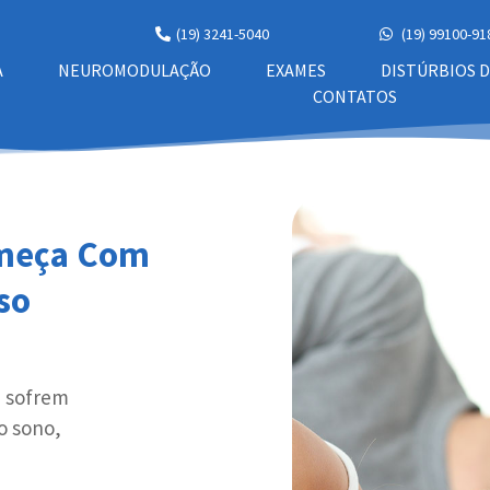
(19) 3241-5040
(19) 99100-91
A
NEUROMODULAÇÃO
EXAMES
DISTÚRBIOS 
CONTATOS
omeça Com
so
e sofrem
o sono,
.